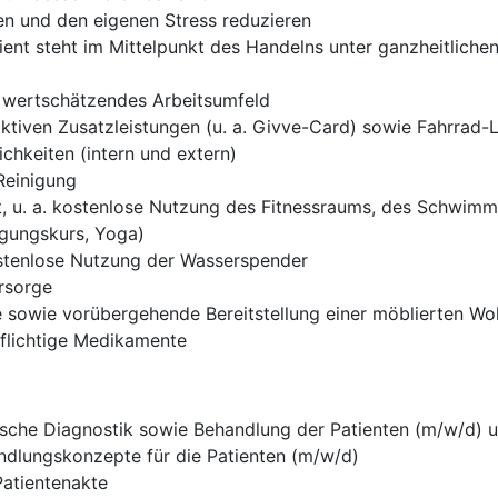
en und den eigenen Stress reduzieren
atient steht im Mittelpunkt des Handelns unter ganzheitliche
d wertschätzendes Arbeitsumfeld
ktiven Zusatzleistungen (u. a. Givve-Card) sowie Fahrrad-
chkeiten (intern und extern)
 Reinigung
 u. a. kostenlose Nutzung des Fitnessraums, des Schwimmb
igungskurs, Yoga)
ostenlose Nutzung der Wasserspender
orsorge
 sowie vorübergehende Bereitstellung einer möblierten W
pflichtige Medikamente
ische Diagnostik sowie Behandlung der Patienten (m/w/d) u
ndlungskonzepte für die Patienten (m/w/d)
Patientenakte