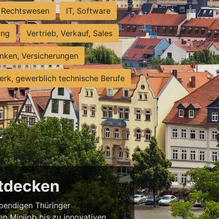
Rechtswesen
IT, Software
ung
Vertrieb, Verkauf, Sales
nken, Versicherungen
rk, gewerblich technische Berufe
ntdecken
ebendigen Thüringer
en Minijob bis zu innovativen