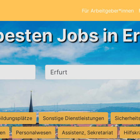
Für Arbeitgeber*innen
besten Jobs in Er
Ort, Stadt
ildungsplätze
Sonstige Dienstleistungen
Sicherheit
ten
Personalwesen
Assistenz, Sekretariat
Hilfsk