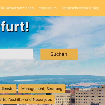
Für Bewerber*innen
Impressum
Datenschutzerklärung
furt!
Suchen
sdienste
Management, Beratung
räfte, Aushilfs- und Nebenjobs