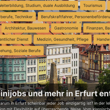
eiterbildung, Studium, duale Ausbildung
Tourismus
rberufe, Techniker
Berufskraftfahrer, Personenbeförder
Architektur, Bauwesen
Gastronomie
Finanzen, Ba
entlicher Dienst
Medizin, Gesundheit, Pflege
Handwe
iehung, Soziale Berufe
Minijobs und mehr in Erfurt e
rum in Erfurt scheinbar jeder Job einzigartig ist? In der l
ion mit Flexibilität auf überraschende Weise. Vom klassisch