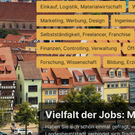
Einkauf, Logistik, Materialwirtschaft
W
Marketing, Werbung, Design
Ingenieu
Selbstständigkeit, Freelancer, Franchise
Finanzen, Controlling, Verwaltung
Öff
Forschung, Wissenschaft
Bildung, Erz
Vielfalt der Jobs: 
Haben Sie sich schon einmal gefragt, wa
Landeshauptstadt verbindet sich Tradit