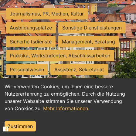
Journalismus, PR, Medien, Kultur
Ausbildungsplätze
Sonstige Dienstleistungen
Sicherheitsdienste
Management, Beratung
Praktika, Werkstudenten, Abschlussarbeiten
Personalwesen
Assistenz, Sekretariat
Hilfskräfte, Aushilfs- und Nebenjobs
Wir verwenden Cookies, um Ihnen eine bessere
Nutzererfahrung zu ermöglichen. Durch die Nutzung
Einkauf, Logistik, Materialwirtschaft
unserer Webseite stimmen Sie unserer Verwendung
von Cookies zu.
Mehr Informationen
Weiterbildung, Studium, duale Ausbildung
Tourismus
Rechtswesen
IT, Software
Zustimmen