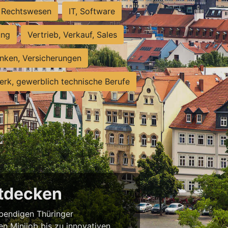
Rechtswesen
IT, Software
ung
Vertrieb, Verkauf, Sales
nken, Versicherungen
rk, gewerblich technische Berufe
ntdecken
ebendigen Thüringer
en Minijob bis zu innovativen