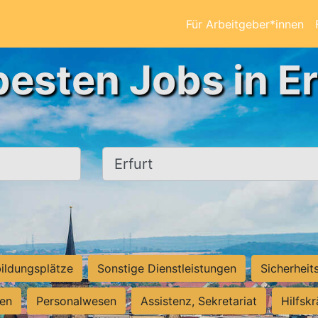
Für Arbeitgeber*innen
besten Jobs in Er
Ort, Stadt
ildungsplätze
Sonstige Dienstleistungen
Sicherheit
ten
Personalwesen
Assistenz, Sekretariat
Hilfsk