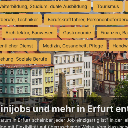
eiterbildung, Studium, duale Ausbildung
Tourismus
rberufe, Techniker
Berufskraftfahrer, Personenbeförder
Architektur, Bauwesen
Gastronomie
Finanzen, Ba
entlicher Dienst
Medizin, Gesundheit, Pflege
Handwe
iehung, Soziale Berufe
Minijobs und mehr in Erfurt e
rum in Erfurt scheinbar jeder Job einzigartig ist? In der l
ion mit Flexibilität auf überraschende Weise. Vom klassisch