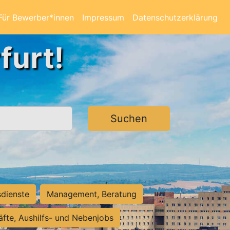
Für Bewerber*innen
Impressum
Datenschutzerklärung
furt!
Suchen
sdienste
Management, Beratung
räfte, Aushilfs- und Nebenjobs