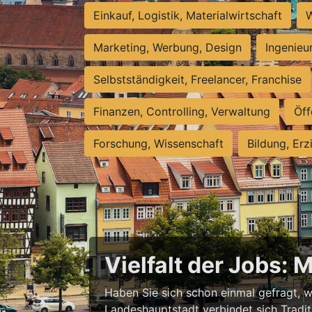
Einkauf, Logistik, Materialwirtschaft
W
Marketing, Werbung, Design
Ingenieu
Selbstständigkeit, Freelancer, Franchise
Finanzen, Controlling, Verwaltung
Öff
Forschung, Wissenschaft
Bildung, Erz
Vielfalt der Jobs: 
Haben Sie sich schon einmal gefragt, wa
Landeshauptstadt verbindet sich Tradit