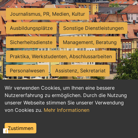
Journalismus, PR, Medien, Kultur
Ausbildungsplätze
Sonstige Dienstleistungen
Sicherheitsdienste
Management, Beratung
Praktika, Werkstudenten, Abschlussarbeiten
Personalwesen
Assistenz, Sekretariat
Hilfskräfte, Aushilfs- und Nebenjobs
Wir verwenden Cookies, um Ihnen eine bessere
Nutzererfahrung zu ermöglichen. Durch die Nutzung
Einkauf, Logistik, Materialwirtschaft
unserer Webseite stimmen Sie unserer Verwendung
von Cookies zu.
Mehr Informationen
Weiterbildung, Studium, duale Ausbildung
Tourismus
Rechtswesen
IT, Software
Zustimmen