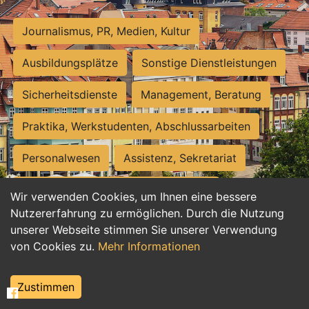
Journalismus, PR, Medien, Kultur
Ausbildungsplätze
Sonstige Dienstleistungen
Sicherheitsdienste
Management, Beratung
Praktika, Werkstudenten, Abschlussarbeiten
Personalwesen
Assistenz, Sekretariat
Hilfskräfte, Aushilfs- und Nebenjobs
Wir verwenden Cookies, um Ihnen eine bessere
Nutzererfahrung zu ermöglichen. Durch die Nutzung
Einkauf, Logistik, Materialwirtschaft
unserer Webseite stimmen Sie unserer Verwendung
von Cookies zu.
Mehr Informationen
Weiterbildung, Studium, duale Ausbildung
Tourismus
Rechtswesen
IT, Software
Zustimmen