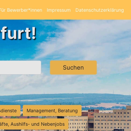
Für Bewerber*innen
Impressum
Datenschutzerklärung
furt!
Suchen
sdienste
Management, Beratung
räfte, Aushilfs- und Nebenjobs