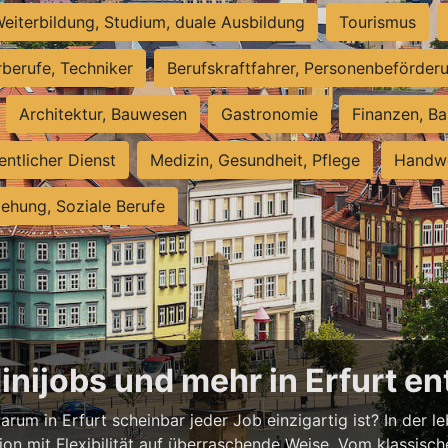
eiterbildung, Studium, duale Ausbildung
Tourismus
rberufe, Techniker
Berufskraftfahrer, Personenbeförder
Architektur, Bauwesen
Gastronomie
Finanzen, Ba
entlicher Dienst
Medizin, Gesundheit, Pflege
Handwe
iehung, Soziale Berufe
Minijobs und mehr in Erfurt e
rum in Erfurt scheinbar jeder Job einzigartig ist? In der l
ion mit Flexibilität auf überraschende Weise. Vom klassisch