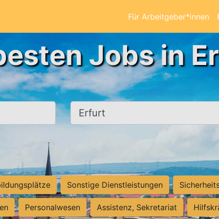
Für Arbeitgeber*innen
besten Jobs in Er
Ort, Stadt
ildungsplätze
Sonstige Dienstleistungen
Sicherheit
ten
Personalwesen
Assistenz, Sekretariat
Hilfsk