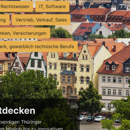
Rechtswesen
IT, Software
ung
Vertrieb, Verkauf, Sales
nken, Versicherungen
rk, gewerblich technische Berufe
ntdecken
ebendigen Thüringer
en Minijob bis zu innovativen