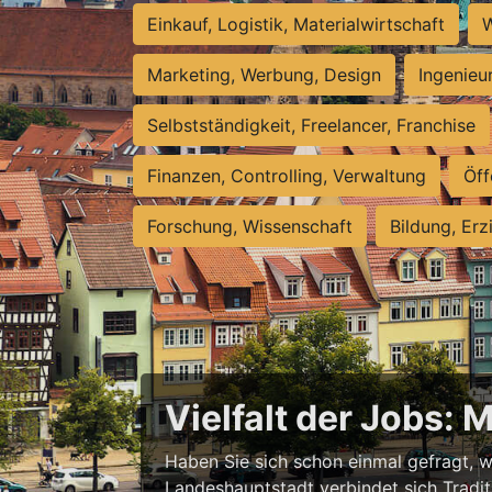
Einkauf, Logistik, Materialwirtschaft
W
Marketing, Werbung, Design
Ingenieu
Selbstständigkeit, Freelancer, Franchise
Finanzen, Controlling, Verwaltung
Öff
Forschung, Wissenschaft
Bildung, Erz
Vielfalt der Jobs: 
Haben Sie sich schon einmal gefragt, wa
Landeshauptstadt verbindet sich Tradit