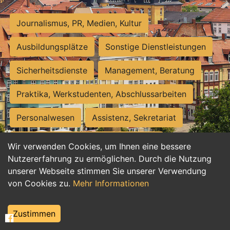
Journalismus, PR, Medien, Kultur
Ausbildungsplätze
Sonstige Dienstleistungen
Sicherheitsdienste
Management, Beratung
Praktika, Werkstudenten, Abschlussarbeiten
Personalwesen
Assistenz, Sekretariat
Hilfskräfte, Aushilfs- und Nebenjobs
Wir verwenden Cookies, um Ihnen eine bessere
Nutzererfahrung zu ermöglichen. Durch die Nutzung
Einkauf, Logistik, Materialwirtschaft
unserer Webseite stimmen Sie unserer Verwendung
von Cookies zu.
Mehr Informationen
Weiterbildung, Studium, duale Ausbildung
Tourismus
Rechtswesen
IT, Software
Zustimmen