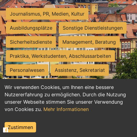
Journalismus, PR, Medien, Kultur
Ausbildungsplätze
Sonstige Dienstleistungen
Sicherheitsdienste
Management, Beratung
Praktika, Werkstudenten, Abschlussarbeiten
Personalwesen
Assistenz, Sekretariat
Hilfskräfte, Aushilfs- und Nebenjobs
Wir verwenden Cookies, um Ihnen eine bessere
Nutzererfahrung zu ermöglichen. Durch die Nutzung
Einkauf, Logistik, Materialwirtschaft
unserer Webseite stimmen Sie unserer Verwendung
von Cookies zu.
Mehr Informationen
Weiterbildung, Studium, duale Ausbildung
Tourismus
Rechtswesen
IT, Software
Zustimmen