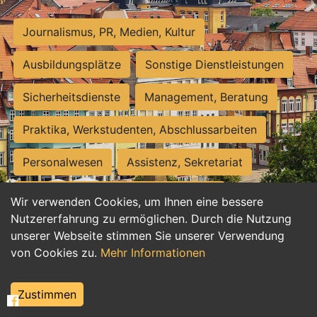
Journalismus, PR, Medien, Kultur
Ausbildungsplätze
Sonstige Dienstleistungen
Sicherheitsdienste
Management, Beratung
Praktika, Werkstudenten, Abschlussarbeiten
Personalwesen
Assistenz, Sekretariat
Hilfskräfte, Aushilfs- und Nebenjobs
Wir verwenden Cookies, um Ihnen eine bessere
Nutzererfahrung zu ermöglichen. Durch die Nutzung
Einkauf, Logistik, Materialwirtschaft
unserer Webseite stimmen Sie unserer Verwendung
von Cookies zu.
Mehr Informationen
Weiterbildung, Studium, duale Ausbildung
Tourismus
Rechtswesen
IT, Software
Zustimmen