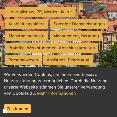
Journalismus, PR, Medien, Kultur
Ausbildungsplätze
Sonstige Dienstleistungen
Sicherheitsdienste
Management, Beratung
Praktika, Werkstudenten, Abschlussarbeiten
Personalwesen
Assistenz, Sekretariat
Hilfskräfte, Aushilfs- und Nebenjobs
Wir verwenden Cookies, um Ihnen eine bessere
Nutzererfahrung zu ermöglichen. Durch die Nutzung
Einkauf, Logistik, Materialwirtschaft
unserer Webseite stimmen Sie unserer Verwendung
von Cookies zu.
Mehr Informationen
Weiterbildung, Studium, duale Ausbildung
Tourismus
Rechtswesen
IT, Software
Zustimmen