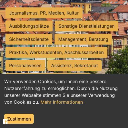
Journalismus, PR, Medien, Kultur
Ausbildungsplätze
Sonstige Dienstleistungen
Sicherheitsdienste
Management, Beratung
Praktika, Werkstudenten, Abschlussarbeiten
Personalwesen
Assistenz, Sekretariat
Hilfskräfte, Aushilfs- und Nebenjobs
Wir verwenden Cookies, um Ihnen eine bessere
Nutzererfahrung zu ermöglichen. Durch die Nutzung
Einkauf, Logistik, Materialwirtschaft
unserer Webseite stimmen Sie unserer Verwendung
von Cookies zu.
Mehr Informationen
Weiterbildung, Studium, duale Ausbildung
Tourismus
Rechtswesen
IT, Software
Zustimmen