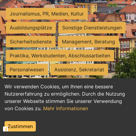
Journalismus, PR, Medien, Kultur
Ausbildungsplätze
Sonstige Dienstleistungen
Sicherheitsdienste
Management, Beratung
Praktika, Werkstudenten, Abschlussarbeiten
Personalwesen
Assistenz, Sekretariat
Hilfskräfte, Aushilfs- und Nebenjobs
Wir verwenden Cookies, um Ihnen eine bessere
Nutzererfahrung zu ermöglichen. Durch die Nutzung
Einkauf, Logistik, Materialwirtschaft
unserer Webseite stimmen Sie unserer Verwendung
von Cookies zu.
Mehr Informationen
Weiterbildung, Studium, duale Ausbildung
Tourismus
Rechtswesen
IT, Software
Zustimmen