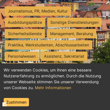
Journalismus, PR, Medien, Kultur
Ausbildungsplätze
Sonstige Dienstleistungen
Sicherheitsdienste
Management, Beratung
Praktika, Werkstudenten, Abschlussarbeiten
Personalwesen
Assistenz, Sekretariat
Hilfskräfte, Aushilfs- und Nebenjobs
Wir verwenden Cookies, um Ihnen eine bessere
Nutzererfahrung zu ermöglichen. Durch die Nutzung
Einkauf, Logistik, Materialwirtschaft
unserer Webseite stimmen Sie unserer Verwendung
von Cookies zu.
Mehr Informationen
Weiterbildung, Studium, duale Ausbildung
Tourismus
Rechtswesen
IT, Software
Zustimmen