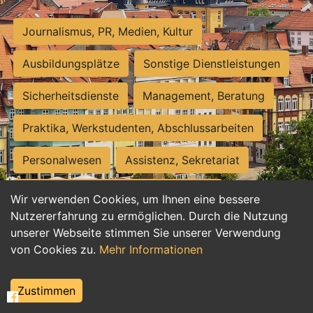
Journalismus, PR, Medien, Kultur
Ausbildungsplätze
Sonstige Dienstleistungen
Sicherheitsdienste
Management, Beratung
Praktika, Werkstudenten, Abschlussarbeiten
Personalwesen
Assistenz, Sekretariat
Hilfskräfte, Aushilfs- und Nebenjobs
Wir verwenden Cookies, um Ihnen eine bessere
Nutzererfahrung zu ermöglichen. Durch die Nutzung
Einkauf, Logistik, Materialwirtschaft
unserer Webseite stimmen Sie unserer Verwendung
von Cookies zu.
Mehr Informationen
Weiterbildung, Studium, duale Ausbildung
Tourismus
Rechtswesen
IT, Software
Zustimmen