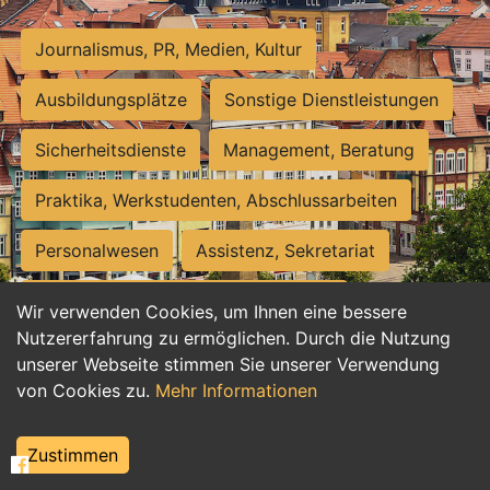
Journalismus, PR, Medien, Kultur
Ausbildungsplätze
Sonstige Dienstleistungen
Sicherheitsdienste
Management, Beratung
Praktika, Werkstudenten, Abschlussarbeiten
Personalwesen
Assistenz, Sekretariat
Hilfskräfte, Aushilfs- und Nebenjobs
Wir verwenden Cookies, um Ihnen eine bessere
Nutzererfahrung zu ermöglichen. Durch die Nutzung
Einkauf, Logistik, Materialwirtschaft
unserer Webseite stimmen Sie unserer Verwendung
von Cookies zu.
Mehr Informationen
Weiterbildung, Studium, duale Ausbildung
Tourismus
Rechtswesen
IT, Software
Zustimmen