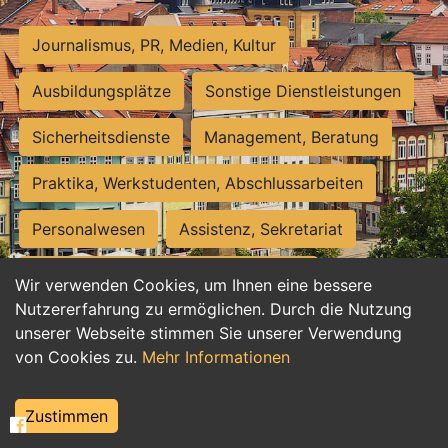
Journalismus, PR, Medien, Kultur
Ausbildungsplätze
Sonstige Dienstleistungen
Sicherheitsdienste
Management, Beratung
Praktika, Werkstudenten, Abschlussarbeiten
Personalwesen
Assistenz, Sekretariat
Hilfskräfte, Aushilfs- und Nebenjobs
Wir verwenden Cookies, um Ihnen eine bessere
Nutzererfahrung zu ermöglichen. Durch die Nutzung
Einkauf, Logistik, Materialwirtschaft
unserer Webseite stimmen Sie unserer Verwendung
von Cookies zu.
Mehr Informationen
Weiterbildung, Studium, duale Ausbildung
Tourismus
Rechtswesen
IT, Software
Zustimmen