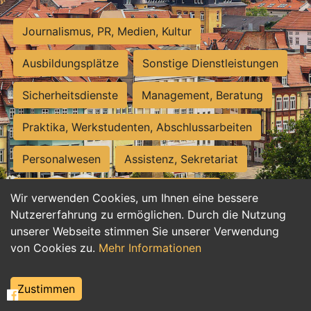
Journalismus, PR, Medien, Kultur
Ausbildungsplätze
Sonstige Dienstleistungen
Sicherheitsdienste
Management, Beratung
Praktika, Werkstudenten, Abschlussarbeiten
Personalwesen
Assistenz, Sekretariat
Hilfskräfte, Aushilfs- und Nebenjobs
Wir verwenden Cookies, um Ihnen eine bessere
Nutzererfahrung zu ermöglichen. Durch die Nutzung
Einkauf, Logistik, Materialwirtschaft
unserer Webseite stimmen Sie unserer Verwendung
von Cookies zu.
Mehr Informationen
Weiterbildung, Studium, duale Ausbildung
Tourismus
Rechtswesen
IT, Software
Zustimmen