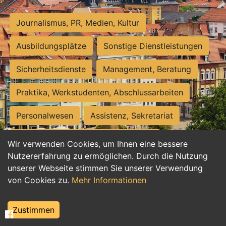
Journalismus, PR, Medien, Kultur
Ausbildungsplätze
Sonstige Dienstleistungen
Sicherheitsdienste
Management, Beratung
Praktika, Werkstudenten, Abschlussarbeiten
Personalwesen
Assistenz, Sekretariat
Hilfskräfte, Aushilfs- und Nebenjobs
Wir verwenden Cookies, um Ihnen eine bessere
Nutzererfahrung zu ermöglichen. Durch die Nutzung
Einkauf, Logistik, Materialwirtschaft
unserer Webseite stimmen Sie unserer Verwendung
von Cookies zu.
Mehr Informationen
Weiterbildung, Studium, duale Ausbildung
Tourismus
Rechtswesen
IT, Software
Zustimmen