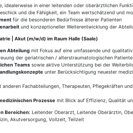
e, idealerweise in einer leitenden oder oberärztlichen Funkt
eschick und die Fähigkeit, ein Team wertschätzend und mot
ement
für die besonderen Bedürfnisse älterer Patienten
enarbeit
und konzeptioneller Weiterentwicklung der Abteil
atrie | Akut (m/w/d) im Raum Halle (Saale)
hen Abteilung
mit Fokus auf eine umfassende und qualitati
euung der geriatrischen / alterstraumatologischen Patient
tlichen Teams
sowie aktive Unterstützung bei der Weiterbil
handlungskonzepte
unter Berücksichtigung neuester medizi
 anderen Fachabteilungen, Therapeuten, Pflegekräften und
 medizinischen Prozesse
mit Blick auf Effizienz, Qualität 
en Bereichen:
Leitender Oberarzt, Leitende Oberärztin, Ober
zin, Akutversorgung, Vollzeit, Teilzeit