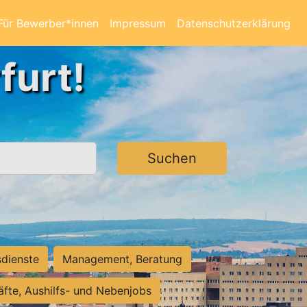
Für Bewerber*innen
Impressum
Datenschutzerklärung
furt!
Suchen
sdienste
Management, Beratung
räfte, Aushilfs- und Nebenjobs