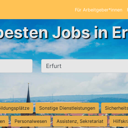
Für Arbeitgeber*innen
besten Jobs in Er
Ort, Stadt
ildungsplätze
Sonstige Dienstleistungen
Sicherheit
ten
Personalwesen
Assistenz, Sekretariat
Hilfsk