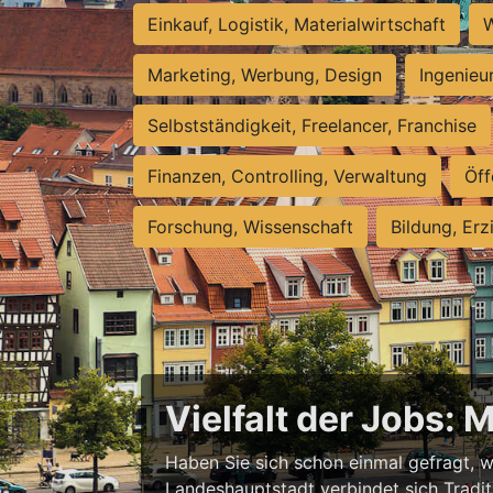
Einkauf, Logistik, Materialwirtschaft
W
Marketing, Werbung, Design
Ingenieu
Selbstständigkeit, Freelancer, Franchise
Finanzen, Controlling, Verwaltung
Öff
Forschung, Wissenschaft
Bildung, Erz
Vielfalt der Jobs: 
Haben Sie sich schon einmal gefragt, wa
Landeshauptstadt verbindet sich Tradit