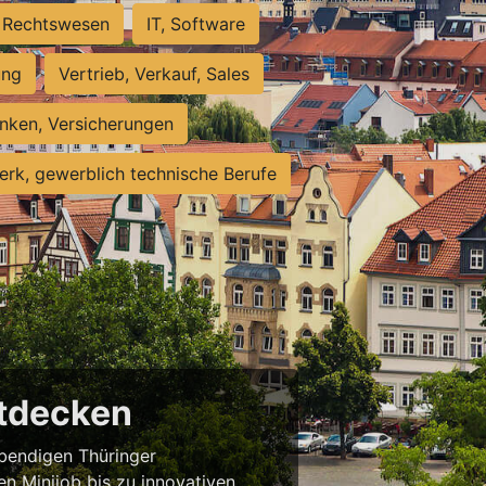
Rechtswesen
IT, Software
ung
Vertrieb, Verkauf, Sales
nken, Versicherungen
rk, gewerblich technische Berufe
ntdecken
ebendigen Thüringer
en Minijob bis zu innovativen