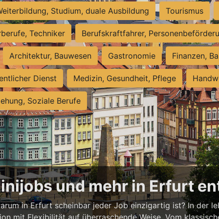
eiterbildung, Studium, duale Ausbildung
Tourismus
rberufe, Techniker
Berufskraftfahrer, Personenbeförder
Architektur, Bauwesen
Gastronomie
Finanzen, Ba
entlicher Dienst
Medizin, Gesundheit, Pflege
Handwe
iehung, Soziale Berufe
Minijobs und mehr in Erfurt e
rum in Erfurt scheinbar jeder Job einzigartig ist? In der l
ion mit Flexibilität auf überraschende Weise. Vom klassisch