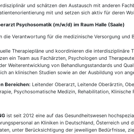
erdisziplinär und schätzen den Austausch mit anderen Fach
tientenorientierung mit und setzen sich aktiv für deren Wo
berarzt Psychosomatik (m/w/d) im Raum Halle (Saale)
 die Verantwortung für die medizinische Versorgung und B
duelle Therapiepläne und koordinieren die interdisziplinäre 
tzen ein Team aus Fachärzten, Psychologen und Therapeute
 der Weiterentwicklung von Behandlungsstandards und Qual
sich an klinischen Studien sowie an der Ausbildung von an
en Bereichen:
Leitender Oberarzt, Leitende Oberärztin, Ober
rapie, Psychosomatische Medizin, Rehabilitation, Klinische 
NG
ist seit 2012 eine auf das Gesundheitswesen hochspezial
hrungspersonal an Kliniken in Deutschland, Österreich und d
en, unter Berücksichtigung der jeweiligen Bedürfnisse, zi