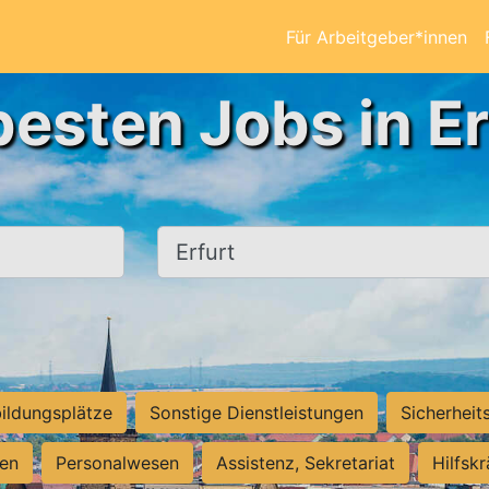
Für Arbeitgeber*innen
besten Jobs in Er
Ort, Stadt
ildungsplätze
Sonstige Dienstleistungen
Sicherheit
ten
Personalwesen
Assistenz, Sekretariat
Hilfsk