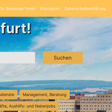
Für Bewerber*innen
Impressum
Datenschutzerklärung
furt!
Suchen
sdienste
Management, Beratung
räfte, Aushilfs- und Nebenjobs