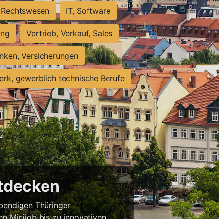
Rechtswesen
IT, Software
ung
Vertrieb, Verkauf, Sales
nken, Versicherungen
rk, gewerblich technische Berufe
ntdecken
ebendigen Thüringer
en Minijob bis zu innovativen