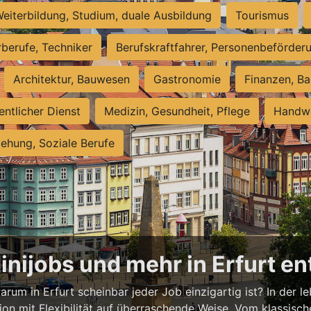
eiterbildung, Studium, duale Ausbildung
Tourismus
rberufe, Techniker
Berufskraftfahrer, Personenbeförder
Architektur, Bauwesen
Gastronomie
Finanzen, Ba
entlicher Dienst
Medizin, Gesundheit, Pflege
Handwe
iehung, Soziale Berufe
Minijobs und mehr in Erfurt e
rum in Erfurt scheinbar jeder Job einzigartig ist? In der l
ion mit Flexibilität auf überraschende Weise. Vom klassisch