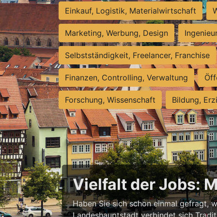
Einkauf, Logistik, Materialwirtschaft
W
Marketing, Werbung, Design
Ingenieu
Selbstständigkeit, Freelancer, Franchise
Finanzen, Controlling, Verwaltung
Öff
Forschung, Wissenschaft
Bildung, Erz
Vielfalt der Jobs: 
Haben Sie sich schon einmal gefragt, wa
Landeshauptstadt verbindet sich Tradit