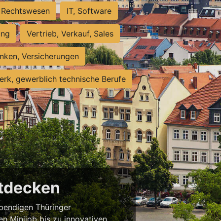
Rechtswesen
IT, Software
ung
Vertrieb, Verkauf, Sales
nken, Versicherungen
rk, gewerblich technische Berufe
ntdecken
ebendigen Thüringer
en Minijob bis zu innovativen