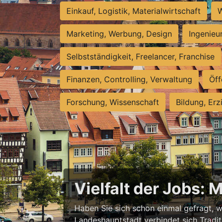
Einkauf, Logistik, Materialwirtschaft
W
Marketing, Werbung, Design
Ingenieu
Selbstständigkeit, Freelancer, Franchise
Finanzen, Controlling, Verwaltung
Öff
Forschung, Wissenschaft
Bildung, Erz
Vielfalt der Jobs: 
Haben Sie sich schon einmal gefragt, wa
Landeshauptstadt verbindet sich Tradit