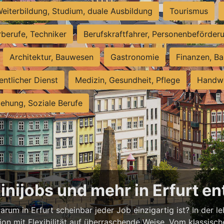
eiterbildung, Studium, duale Ausbildung
Tourismus
rberufe, Techniker
Berufskraftfahrer, Personenbeförder
Architektur, Bauwesen
Gastronomie
Finanzen, Ba
entlicher Dienst
Medizin, Gesundheit, Pflege
Handwe
iehung, Soziale Berufe
Minijobs und mehr in Erfurt e
rum in Erfurt scheinbar jeder Job einzigartig ist? In der l
ion mit Flexibilität auf überraschende Weise. Vom klassisch