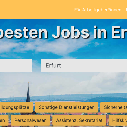
Für Arbeitgeber*innen
besten Jobs in Er
Ort, Stadt
ildungsplätze
Sonstige Dienstleistungen
Sicherheit
ten
Personalwesen
Assistenz, Sekretariat
Hilfsk