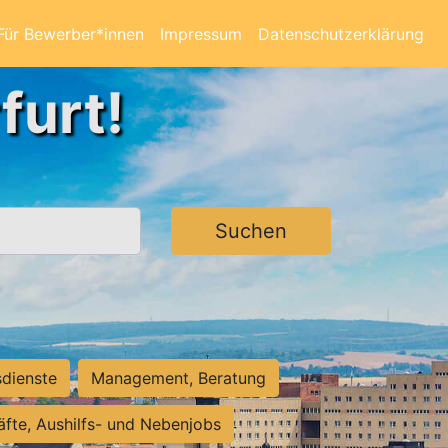
Für Bewerber*innen
Impressum
Datenschutzerklärung
furt!
Suchen
sdienste
Management, Beratung
räfte, Aushilfs- und Nebenjobs