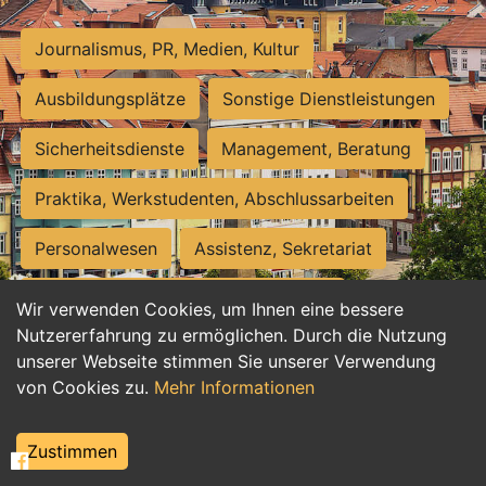
Journalismus, PR, Medien, Kultur
Ausbildungsplätze
Sonstige Dienstleistungen
Sicherheitsdienste
Management, Beratung
Praktika, Werkstudenten, Abschlussarbeiten
Personalwesen
Assistenz, Sekretariat
Hilfskräfte, Aushilfs- und Nebenjobs
Wir verwenden Cookies, um Ihnen eine bessere
Nutzererfahrung zu ermöglichen. Durch die Nutzung
Einkauf, Logistik, Materialwirtschaft
unserer Webseite stimmen Sie unserer Verwendung
von Cookies zu.
Mehr Informationen
Weiterbildung, Studium, duale Ausbildung
Tourismus
Rechtswesen
IT, Software
Zustimmen