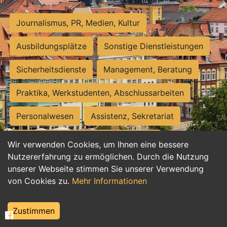
Journalismus, PR, Medien, Kultur
Ausbildungsplätze
Sonstige Dienstleistungen
Sicherheitsdienste
Management, Beratung
Praktika, Werkstudenten, Abschlussarbeiten
Personalwesen
Assistenz, Sekretariat
Hilfskräfte, Aushilfs- und Nebenjobs
Wir verwenden Cookies, um Ihnen eine bessere
Nutzererfahrung zu ermöglichen. Durch die Nutzung
Einkauf, Logistik, Materialwirtschaft
unserer Webseite stimmen Sie unserer Verwendung
von Cookies zu.
Mehr Informationen
Weiterbildung, Studium, duale Ausbildung
Tourismus
Rechtswesen
IT, Software
Zustimmen