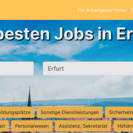
Für Arbeitgeber*innen
besten Jobs in Er
Ort, Stadt
ildungsplätze
Sonstige Dienstleistungen
Sicherheit
ten
Personalwesen
Assistenz, Sekretariat
Hilfsk