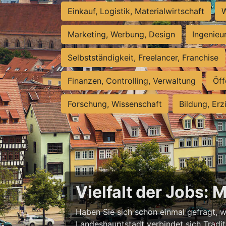
Einkauf, Logistik, Materialwirtschaft
W
Marketing, Werbung, Design
Ingenieu
Selbstständigkeit, Freelancer, Franchise
Finanzen, Controlling, Verwaltung
Öff
Forschung, Wissenschaft
Bildung, Erz
Vielfalt der Jobs: 
Haben Sie sich schon einmal gefragt, wa
Landeshauptstadt verbindet sich Tradit