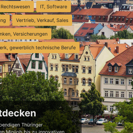
Rechtswesen
IT, Software
ung
Vertrieb, Verkauf, Sales
nken, Versicherungen
rk, gewerblich technische Berufe
ntdecken
ebendigen Thüringer
en Minijob bis zu innovativen