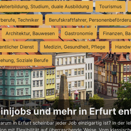
eiterbildung, Studium, duale Ausbildung
Tourismus
rberufe, Techniker
Berufskraftfahrer, Personenbeförder
Architektur, Bauwesen
Gastronomie
Finanzen, Ba
entlicher Dienst
Medizin, Gesundheit, Pflege
Handwe
iehung, Soziale Berufe
Minijobs und mehr in Erfurt e
rum in Erfurt scheinbar jeder Job einzigartig ist? In der l
ion mit Flexibilität auf überraschende Weise. Vom klassisch