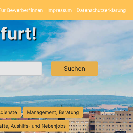
Für Bewerber*innen
Impressum
Datenschutzerklärung
furt!
Suchen
sdienste
Management, Beratung
räfte, Aushilfs- und Nebenjobs