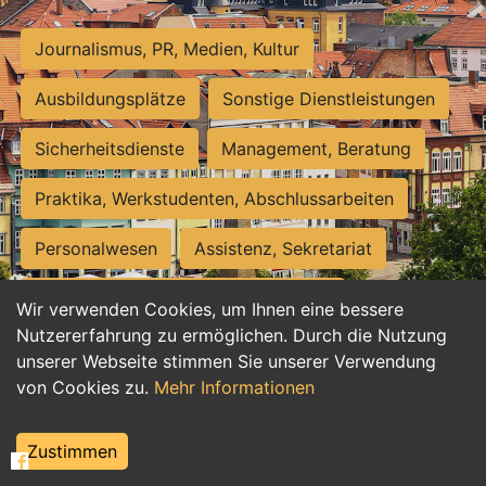
Journalismus, PR, Medien, Kultur
Ausbildungsplätze
Sonstige Dienstleistungen
Sicherheitsdienste
Management, Beratung
Praktika, Werkstudenten, Abschlussarbeiten
Personalwesen
Assistenz, Sekretariat
Hilfskräfte, Aushilfs- und Nebenjobs
Wir verwenden Cookies, um Ihnen eine bessere
Nutzererfahrung zu ermöglichen. Durch die Nutzung
Einkauf, Logistik, Materialwirtschaft
unserer Webseite stimmen Sie unserer Verwendung
von Cookies zu.
Mehr Informationen
Weiterbildung, Studium, duale Ausbildung
Tourismus
Rechtswesen
IT, Software
Zustimmen