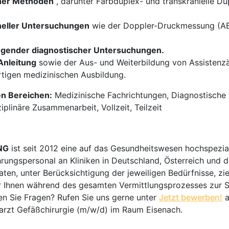
cher Methoden
, darunter Farbduplex- und transkranielle Du
oneller Untersuchungen
wie der Doppler-Druckmessung (ABI)
egender diagnostischer Untersuchungen.
Anleitung
sowie der Aus- und Weiterbildung von Assistenzä
ertigen medizinischen Ausbildung.
en Bereichen:
Medizinische Fachrichtungen, Diagnostische V
iplinäre Zusammenarbeit, Vollzeit, Teilzeit
NG
ist seit 2012 eine auf das Gesundheitswesen hochspezial
hrungspersonal an Kliniken in Deutschland, Österreich und d
en, unter Berücksichtigung der jeweiligen Bedürfnisse, zi
 Ihnen während des gesamten Vermittlungsprozesses zur Sei
n Sie Fragen? Rufen Sie uns gerne unter
Jetzt bewerben!
a
rarzt Gefäßchirurgie (m/w/d) im Raum Eisenach.