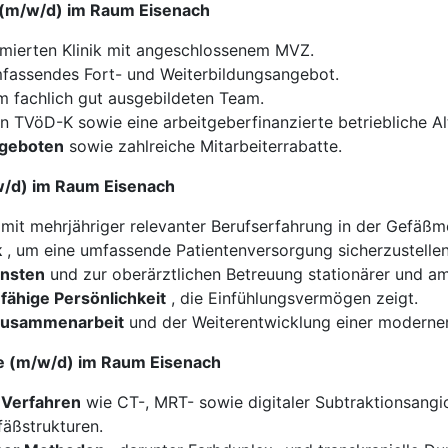
e (m/w/d) im Raum Eisenach
mierten Klinik mit angeschlossenem MVZ.
fassendes Fort- und Weiterbildungsangebot.
m fachlich gut ausgebildeten Team.
 TVöD-K sowie eine arbeitgeberfinanzierte betriebliche Al
ngeboten
sowie zahlreiche Mitarbeiterrabatte.
/w/d) im Raum Eisenach
mit mehrjähriger relevanter Berufserfahrung in der Gefäßm
k
, um eine umfassende Patientenversorgung sicherzustellen
ensten
und zur oberärztlichen Betreuung stationärer und am
ähige Persönlichkeit
, die Einfühlungsvermögen zeigt.
 Zusammenarbeit
und der Weiterentwicklung einer modernen
ie (m/w/d) im Raum Eisenach
Verfahren
wie CT-, MRT- sowie digitaler Subtraktionsangi
fäßstrukturen.