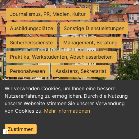
Journalismus, PR, Medien, Kultur
Ausbildungsplätze
Sonstige Dienstleistungen
Sicherheitsdienste
Management, Beratung
Praktika, Werkstudenten, Abschlussarbeiten
Personalwesen
Assistenz, Sekretariat
Hilfskräfte, Aushilfs- und Nebenjobs
Wir verwenden Cookies, um Ihnen eine bessere
Nutzererfahrung zu ermöglichen. Durch die Nutzung
Einkauf, Logistik, Materialwirtschaft
unserer Webseite stimmen Sie unserer Verwendung
von Cookies zu.
Mehr Informationen
Weiterbildung, Studium, duale Ausbildung
Tourismus
Rechtswesen
IT, Software
Zustimmen