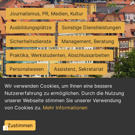
Journalismus, PR, Medien, Kultur
Ausbildungsplätze
Sonstige Dienstleistungen
Sicherheitsdienste
Management, Beratung
Praktika, Werkstudenten, Abschlussarbeiten
Personalwesen
Assistenz, Sekretariat
Hilfskräfte, Aushilfs- und Nebenjobs
Wir verwenden Cookies, um Ihnen eine bessere
Nutzererfahrung zu ermöglichen. Durch die Nutzung
Einkauf, Logistik, Materialwirtschaft
unserer Webseite stimmen Sie unserer Verwendung
von Cookies zu.
Mehr Informationen
Weiterbildung, Studium, duale Ausbildung
Tourismus
Rechtswesen
IT, Software
Zustimmen