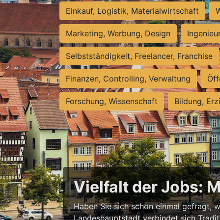
Einkauf, Logistik, Materialwirtschaft
W
Marketing, Werbung, Design
Ingenieu
Selbstständigkeit, Freelancer, Franchise
Finanzen, Controlling, Verwaltung
Öff
Forschung, Wissenschaft
Bildung, Erz
Vielfalt der Jobs: 
Haben Sie sich schon einmal gefragt, wa
Landeshauptstadt verbindet sich Tradit