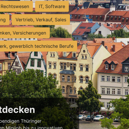
Rechtswesen
IT, Software
ung
Vertrieb, Verkauf, Sales
nken, Versicherungen
rk, gewerblich technische Berufe
ntdecken
ebendigen Thüringer
en Minijob bis zu innovativen