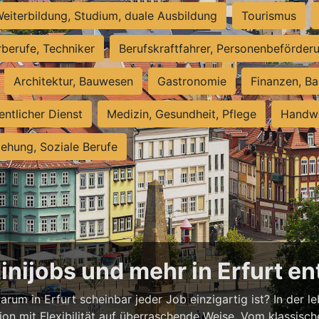
eiterbildung, Studium, duale Ausbildung
Tourismus
rberufe, Techniker
Berufskraftfahrer, Personenbeförder
Architektur, Bauwesen
Gastronomie
Finanzen, Ba
entlicher Dienst
Medizin, Gesundheit, Pflege
Handwe
iehung, Soziale Berufe
Minijobs und mehr in Erfurt e
rum in Erfurt scheinbar jeder Job einzigartig ist? In der l
ion mit Flexibilität auf überraschende Weise. Vom klassisch