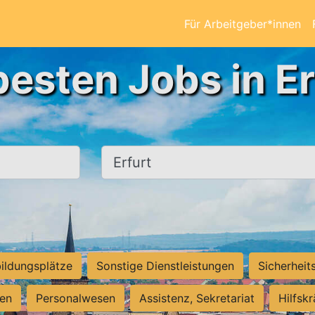
Für Arbeitgeber*innen
besten Jobs in Er
Ort, Stadt
ildungsplätze
Sonstige Dienstleistungen
Sicherheit
ten
Personalwesen
Assistenz, Sekretariat
Hilfsk