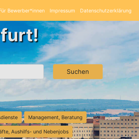
Für Bewerber*innen
Impressum
Datenschutzerklärung
furt!
Suchen
sdienste
Management, Beratung
räfte, Aushilfs- und Nebenjobs