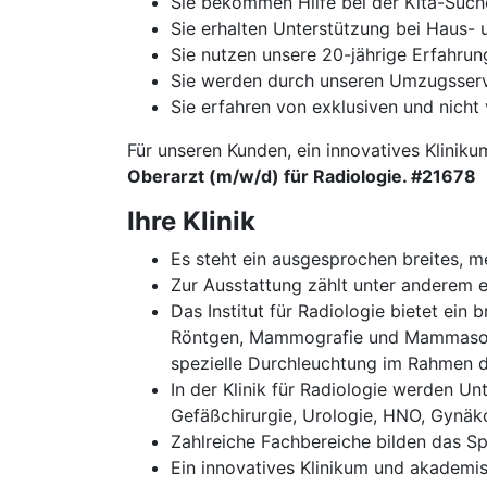
Sie bekommen Hilfe bei der Kita-Such
Sie erhalten Unterstützung bei Haus
Sie nutzen unsere 20-jährige Erfahru
Sie werden durch unseren Umzugsservi
Sie erfahren von exklusiven und nicht 
Für unseren Kunden, ein innovatives Kliniku
Oberarzt (m/w/d) für Radiologie. #21678
Ihre Klinik
Es steht ein ausgesprochen breites, 
Zur Ausstattung zählt unter anderem
Das Institut für Radiologie bietet ei
Röntgen, Mammografie und Mammasonog
spezielle Durchleuchtung im Rahmen d
In der Klinik für Radiologie werden Un
Gefäßchirurgie, Urologie, HNO, Gynäkol
Zahlreiche Fachbereiche bilden das S
Ein innovatives Klinikum und akadem