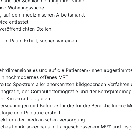
e und der Schulanmeldung Ihrer Kinder
- und Wohnungssuche
ng auf dem medizinischen Arbeitsmarkt
ce entlastet
veröffentlichten Stellen
m im Raum Erfurt, suchen wir einen
mehrdimensionales und auf die Patienten/-innen abgestimm
 ein hochmodernes offenes MRT
n breites Spektrum aller anerkannten bildgebenden Verfahren
rafie, der Computertomografie und der Kernspintomograf
er Kinderradiologie an
tersuchungen und Befunde für die für die Bereiche Innere Me
ogie und Pädiatrie erstellt
pektrum der medizinischen Versorgung
isches Lehrkrankenhaus mit angeschlossenem MVZ und ins