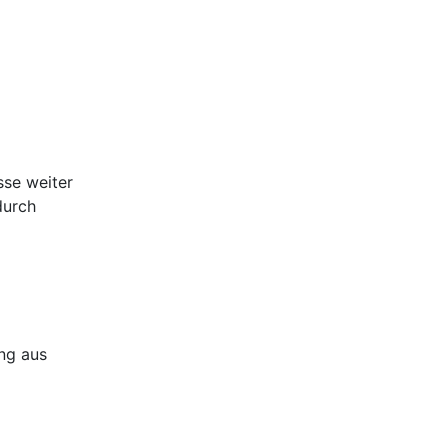
se weiter
durch
ng aus