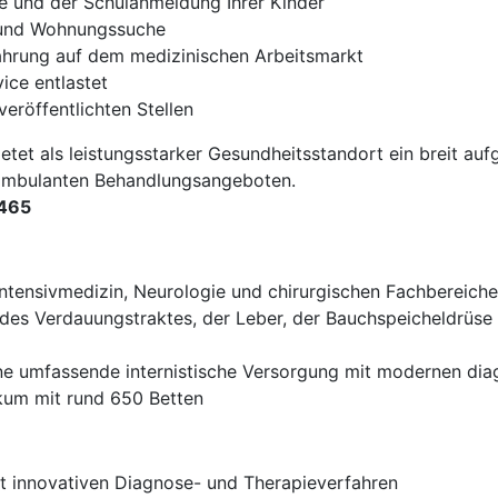
e und der Schulanmeldung Ihrer Kinder
- und Wohnungssuche
fahrung auf dem medizinischen Arbeitsmarkt
ce entlastet
veröffentlichten Stellen
etet als leistungsstarker Gesundheitsstandort ein breit aufge
 ambulanten Behandlungsangeboten.
4465
Intensivmedizin, Neurologie und chirurgischen Fachbereich
es Verdauungstraktes, der Leber, der Bauchspeicheldrüse
e umfassende internistische Versorgung mit modernen dia
ikum mit rund 650 Betten
it innovativen Diagnose- und Therapieverfahren