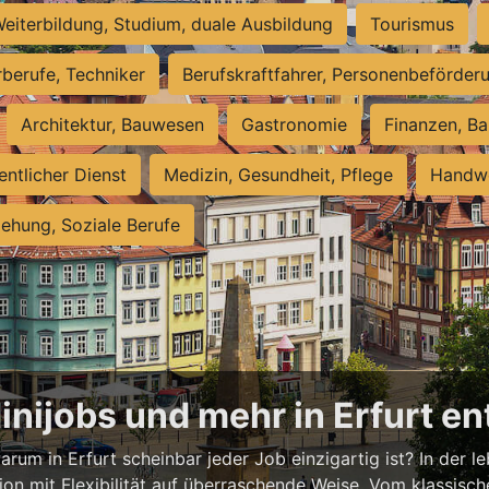
eiterbildung, Studium, duale Ausbildung
Tourismus
rberufe, Techniker
Berufskraftfahrer, Personenbeförder
Architektur, Bauwesen
Gastronomie
Finanzen, Ba
entlicher Dienst
Medizin, Gesundheit, Pflege
Handwe
iehung, Soziale Berufe
Minijobs und mehr in Erfurt e
rum in Erfurt scheinbar jeder Job einzigartig ist? In der l
ion mit Flexibilität auf überraschende Weise. Vom klassisch