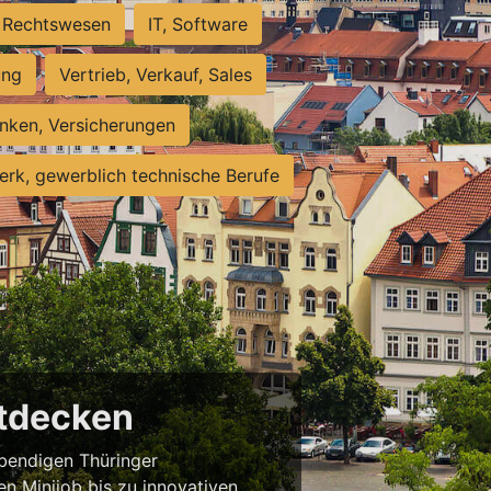
Rechtswesen
IT, Software
ung
Vertrieb, Verkauf, Sales
nken, Versicherungen
rk, gewerblich technische Berufe
ntdecken
ebendigen Thüringer
en Minijob bis zu innovativen