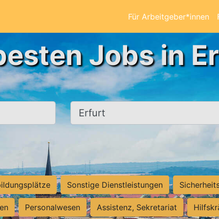
Für Arbeitgeber*innen
besten Jobs in Er
Ort, Stadt
ildungsplätze
Sonstige Dienstleistungen
Sicherheit
ten
Personalwesen
Assistenz, Sekretariat
Hilfsk