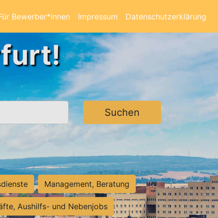
Für Bewerber*innen
Impressum
Datenschutzerklärung
furt!
Suchen
sdienste
Management, Beratung
räfte, Aushilfs- und Nebenjobs