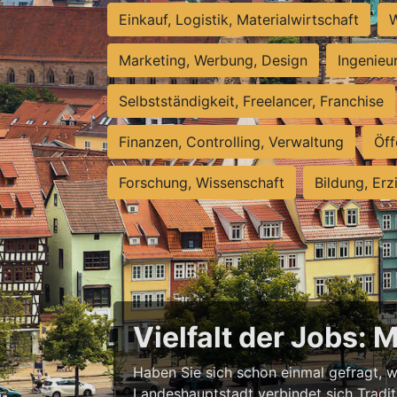
Einkauf, Logistik, Materialwirtschaft
W
Marketing, Werbung, Design
Ingenieu
Selbstständigkeit, Freelancer, Franchise
Finanzen, Controlling, Verwaltung
Öff
Forschung, Wissenschaft
Bildung, Erz
Vielfalt der Jobs: 
Haben Sie sich schon einmal gefragt, wa
Landeshauptstadt verbindet sich Tradit