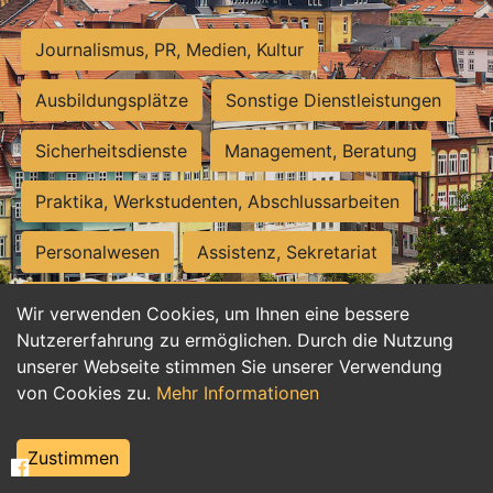
Journalismus, PR, Medien, Kultur
Ausbildungsplätze
Sonstige Dienstleistungen
Sicherheitsdienste
Management, Beratung
Praktika, Werkstudenten, Abschlussarbeiten
Personalwesen
Assistenz, Sekretariat
Hilfskräfte, Aushilfs- und Nebenjobs
Wir verwenden Cookies, um Ihnen eine bessere
Nutzererfahrung zu ermöglichen. Durch die Nutzung
Einkauf, Logistik, Materialwirtschaft
unserer Webseite stimmen Sie unserer Verwendung
von Cookies zu.
Mehr Informationen
Weiterbildung, Studium, duale Ausbildung
Tourismus
Rechtswesen
IT, Software
Zustimmen