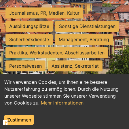
Journalismus, PR, Medien, Kultur
Ausbildungsplätze
Sonstige Dienstleistungen
Sicherheitsdienste
Management, Beratung
Praktika, Werkstudenten, Abschlussarbeiten
Personalwesen
Assistenz, Sekretariat
Hilfskräfte, Aushilfs- und Nebenjobs
Wir verwenden Cookies, um Ihnen eine bessere
Nutzererfahrung zu ermöglichen. Durch die Nutzung
Einkauf, Logistik, Materialwirtschaft
unserer Webseite stimmen Sie unserer Verwendung
von Cookies zu.
Mehr Informationen
Weiterbildung, Studium, duale Ausbildung
Tourismus
Rechtswesen
IT, Software
Zustimmen