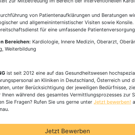
it zur Mitbetreuung im Bereich der interventionellen Kardio
urchführung von Patientenaufklärungen und Beratungen wir
ischer und allgemeininternistischer Visiten sowie Konsile.
eitschaftsdienst für eine umfassende Patientenversorgung
en Bereichen:
Kardiologie, Innere Medizin, Oberarzt, Oberär
g, Weiterbildung
NG
ist seit 2012 eine auf das Gesundheitswesen hochspezial
hrungspersonal an Kliniken in Deutschland, Österreich und d
en, unter Berücksichtigung der jeweiligen Bedürfnisse, zi
 Ihnen während des gesamtes Vermittlungsprozesses zur Sei
n Sie Fragen? Rufen Sie uns gerne unter
Jetzt bewerben!
a
nau.
Jetzt Bewerben