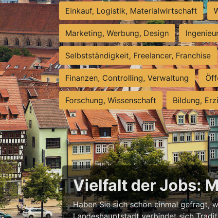
Einkauf, Logistik, Materialwirtschaft
W
Marketing, Werbung, Design
Ingenieu
Selbstständigkeit, Freelancer, Franchise
Finanzen, Controlling, Verwaltung
Öff
Forschung, Wissenschaft
Bildung, Erz
Vielfalt der Jobs: 
Haben Sie sich schon einmal gefragt, wa
Landeshauptstadt verbindet sich Tradit