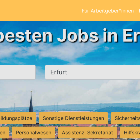
Für Arbeitgeber*innen
besten Jobs in Er
Ort, Stadt
ildungsplätze
Sonstige Dienstleistungen
Sicherheit
ten
Personalwesen
Assistenz, Sekretariat
Hilfsk