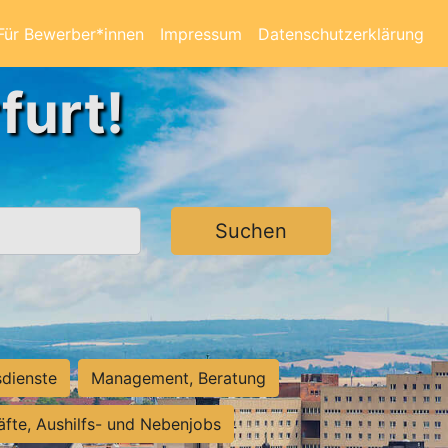
Für Bewerber*innen
Impressum
Datenschutzerklärung
furt!
Suchen
sdienste
Management, Beratung
räfte, Aushilfs- und Nebenjobs