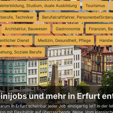
eiterbildung, Studium, duale Ausbildung
Tourismus
rberufe, Techniker
Berufskraftfahrer, Personenbeförder
Architektur, Bauwesen
Gastronomie
Finanzen, Ba
entlicher Dienst
Medizin, Gesundheit, Pflege
Handwe
iehung, Soziale Berufe
Minijobs und mehr in Erfurt e
rum in Erfurt scheinbar jeder Job einzigartig ist? In der l
ion mit Flexibilität auf überraschende Weise. Vom klassisch