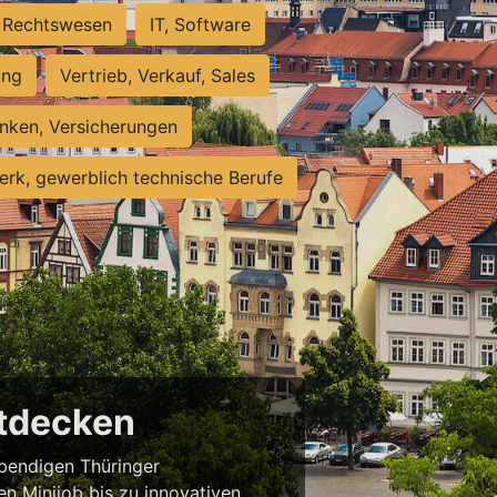
Rechtswesen
IT, Software
ung
Vertrieb, Verkauf, Sales
nken, Versicherungen
rk, gewerblich technische Berufe
ntdecken
ebendigen Thüringer
en Minijob bis zu innovativen