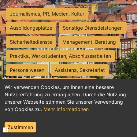
Journalismus, PR, Medien, Kultur
Ausbildungsplätze
Sonstige Dienstleistungen
Sicherheitsdienste
Management, Beratung
Praktika, Werkstudenten, Abschlussarbeiten
Personalwesen
Assistenz, Sekretariat
Hilfskräfte, Aushilfs- und Nebenjobs
Wir verwenden Cookies, um Ihnen eine bessere
Nutzererfahrung zu ermöglichen. Durch die Nutzung
Einkauf, Logistik, Materialwirtschaft
unserer Webseite stimmen Sie unserer Verwendung
von Cookies zu.
Mehr Informationen
Weiterbildung, Studium, duale Ausbildung
Tourismus
Rechtswesen
IT, Software
Zustimmen