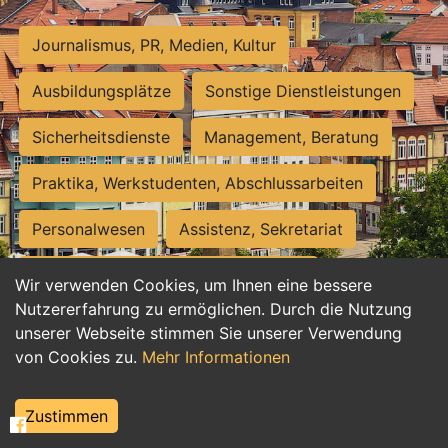
Journalismus, PR, Medien, Kultur
Ausbildungsplätze
Sonstige Dienstleistungen
Sicherheitsdienste
Management, Beratung
Praktika, Werkstudenten, Abschlussarbeiten
Personalwesen
Assistenz, Sekretariat
Hilfskräfte, Aushilfs- und Nebenjobs
Wir verwenden Cookies, um Ihnen eine bessere
Nutzererfahrung zu ermöglichen. Durch die Nutzung
Einkauf, Logistik, Materialwirtschaft
unserer Webseite stimmen Sie unserer Verwendung
von Cookies zu.
Mehr Informationen
Weiterbildung, Studium, duale Ausbildung
Tourismus
Rechtswesen
IT, Software
Zustimmen