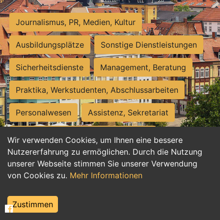
Journalismus, PR, Medien, Kultur
Ausbildungsplätze
Sonstige Dienstleistungen
Sicherheitsdienste
Management, Beratung
Praktika, Werkstudenten, Abschlussarbeiten
Personalwesen
Assistenz, Sekretariat
Hilfskräfte, Aushilfs- und Nebenjobs
Wir verwenden Cookies, um Ihnen eine bessere
Nutzererfahrung zu ermöglichen. Durch die Nutzung
Einkauf, Logistik, Materialwirtschaft
unserer Webseite stimmen Sie unserer Verwendung
von Cookies zu.
Mehr Informationen
Weiterbildung, Studium, duale Ausbildung
Tourismus
Rechtswesen
IT, Software
Zustimmen