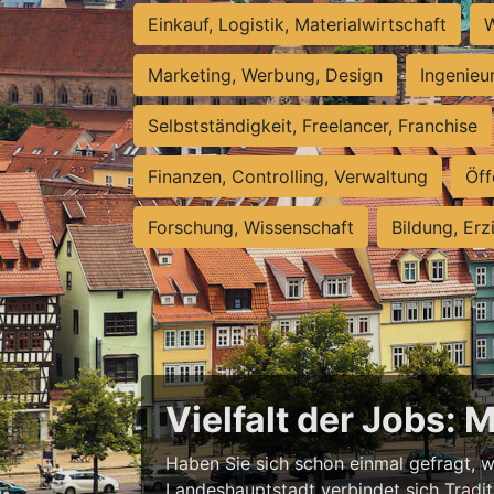
Einkauf, Logistik, Materialwirtschaft
W
Marketing, Werbung, Design
Ingenieu
Selbstständigkeit, Freelancer, Franchise
Finanzen, Controlling, Verwaltung
Öff
Forschung, Wissenschaft
Bildung, Erz
Vielfalt der Jobs: 
Haben Sie sich schon einmal gefragt, wa
Landeshauptstadt verbindet sich Tradit