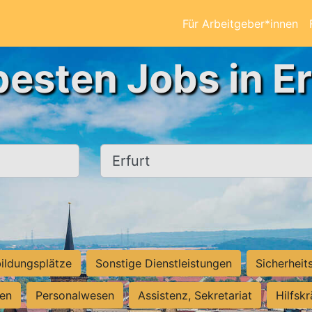
Für Arbeitgeber*innen
besten Jobs in Er
Ort, Stadt
ildungsplätze
Sonstige Dienstleistungen
Sicherheit
ten
Personalwesen
Assistenz, Sekretariat
Hilfsk