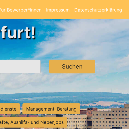
Für Bewerber*innen
Impressum
Datenschutzerklärung
furt!
Suchen
sdienste
Management, Beratung
räfte, Aushilfs- und Nebenjobs