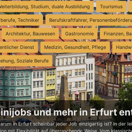
eiterbildung, Studium, duale Ausbildung
Tourismus
rberufe, Techniker
Berufskraftfahrer, Personenbeförder
Architektur, Bauwesen
Gastronomie
Finanzen, Ba
entlicher Dienst
Medizin, Gesundheit, Pflege
Handwe
iehung, Soziale Berufe
Minijobs und mehr in Erfurt e
rum in Erfurt scheinbar jeder Job einzigartig ist? In der l
ion mit Flexibilität auf überraschende Weise. Vom klassisch