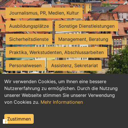
Journalismus, PR, Medien, Kultur
Ausbildungsplätze
Sonstige Dienstleistungen
Sicherheitsdienste
Management, Beratung
Praktika, Werkstudenten, Abschlussarbeiten
Personalwesen
Assistenz, Sekretariat
Hilfskräfte, Aushilfs- und Nebenjobs
Wir verwenden Cookies, um Ihnen eine bessere
Nutzererfahrung zu ermöglichen. Durch die Nutzung
Einkauf, Logistik, Materialwirtschaft
unserer Webseite stimmen Sie unserer Verwendung
von Cookies zu.
Mehr Informationen
Weiterbildung, Studium, duale Ausbildung
Tourismus
Rechtswesen
IT, Software
Zustimmen