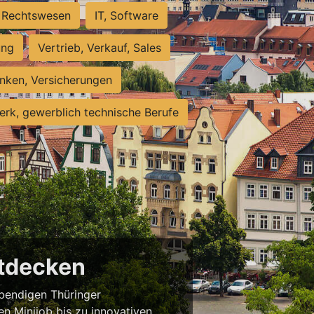
Rechtswesen
IT, Software
ung
Vertrieb, Verkauf, Sales
nken, Versicherungen
rk, gewerblich technische Berufe
ntdecken
ebendigen Thüringer
en Minijob bis zu innovativen