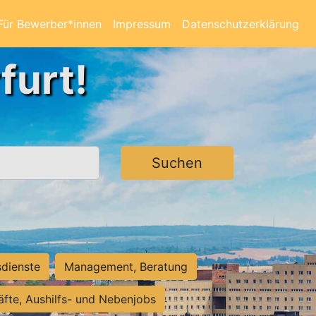
Für Bewerber*innen
Impressum
Datenschutzerklärung
furt!
Suchen
sdienste
Management, Beratung
räfte, Aushilfs- und Nebenjobs