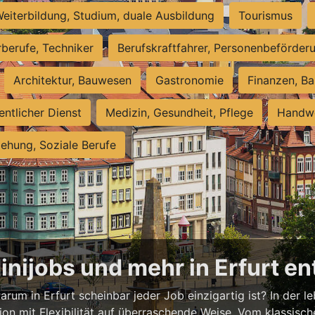
eiterbildung, Studium, duale Ausbildung
Tourismus
rberufe, Techniker
Berufskraftfahrer, Personenbeförder
Architektur, Bauwesen
Gastronomie
Finanzen, Ba
entlicher Dienst
Medizin, Gesundheit, Pflege
Handwe
iehung, Soziale Berufe
Minijobs und mehr in Erfurt e
rum in Erfurt scheinbar jeder Job einzigartig ist? In der l
ion mit Flexibilität auf überraschende Weise. Vom klassisch