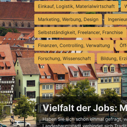
Einkauf, Logistik, Materialwirtschaft
W
Marketing, Werbung, Design
Ingenieu
Selbstständigkeit, Freelancer, Franchise
Finanzen, Controlling, Verwaltung
Öff
Forschung, Wissenschaft
Bildung, Erz
Vielfalt der Jobs: 
Haben Sie sich schon einmal gefragt, wa
Landeshauptstadt verbindet sich Tradit