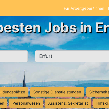
Für Arbeitgeber*innen
besten Jobs in Er
Ort, Stadt
ildungsplätze
Sonstige Dienstleistungen
Sicherheit
ten
Personalwesen
Assistenz, Sekretariat
Hilfsk