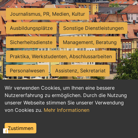
Journalismus, PR, Medien, Kultur
Ausbildungsplätze
Sonstige Dienstleistungen
Sicherheitsdienste
Management, Beratung
Praktika, Werkstudenten, Abschlussarbeiten
Personalwesen
Assistenz, Sekretariat
Hilfskräfte, Aushilfs- und Nebenjobs
Wir verwenden Cookies, um Ihnen eine bessere
Nutzererfahrung zu ermöglichen. Durch die Nutzung
Einkauf, Logistik, Materialwirtschaft
unserer Webseite stimmen Sie unserer Verwendung
von Cookies zu.
Mehr Informationen
Weiterbildung, Studium, duale Ausbildung
Tourismus
Rechtswesen
IT, Software
Zustimmen