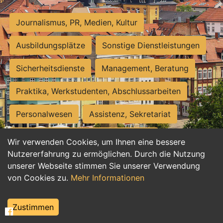
Journalismus, PR, Medien, Kultur
Ausbildungsplätze
Sonstige Dienstleistungen
Sicherheitsdienste
Management, Beratung
Praktika, Werkstudenten, Abschlussarbeiten
Personalwesen
Assistenz, Sekretariat
Hilfskräfte, Aushilfs- und Nebenjobs
Wir verwenden Cookies, um Ihnen eine bessere
Nutzererfahrung zu ermöglichen. Durch die Nutzung
Einkauf, Logistik, Materialwirtschaft
unserer Webseite stimmen Sie unserer Verwendung
von Cookies zu.
Mehr Informationen
Weiterbildung, Studium, duale Ausbildung
Tourismus
Rechtswesen
IT, Software
Zustimmen