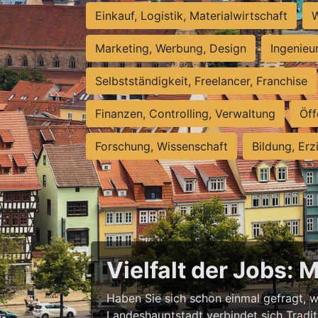
Einkauf, Logistik, Materialwirtschaft
W
Marketing, Werbung, Design
Ingenieu
Selbstständigkeit, Freelancer, Franchise
Finanzen, Controlling, Verwaltung
Öff
Forschung, Wissenschaft
Bildung, Erz
Vielfalt der Jobs: 
Haben Sie sich schon einmal gefragt, wa
Landeshauptstadt verbindet sich Tradit