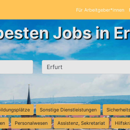
Für Arbeitgeber*innen
besten Jobs in Er
Ort, Stadt
ildungsplätze
Sonstige Dienstleistungen
Sicherheit
ten
Personalwesen
Assistenz, Sekretariat
Hilfsk