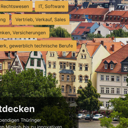
Rechtswesen
IT, Software
ung
Vertrieb, Verkauf, Sales
nken, Versicherungen
rk, gewerblich technische Berufe
ntdecken
ebendigen Thüringer
en Minijob bis zu innovativen