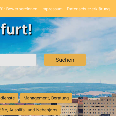
Für Bewerber*innen
Impressum
Datenschutzerklärung
furt!
Suchen
sdienste
Management, Beratung
räfte, Aushilfs- und Nebenjobs