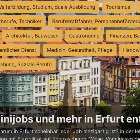
eiterbildung, Studium, duale Ausbildung
Tourismus
rberufe, Techniker
Berufskraftfahrer, Personenbeförder
Architektur, Bauwesen
Gastronomie
Finanzen, Ba
entlicher Dienst
Medizin, Gesundheit, Pflege
Handwe
iehung, Soziale Berufe
Minijobs und mehr in Erfurt e
rum in Erfurt scheinbar jeder Job einzigartig ist? In der l
ion mit Flexibilität auf überraschende Weise. Vom klassisch