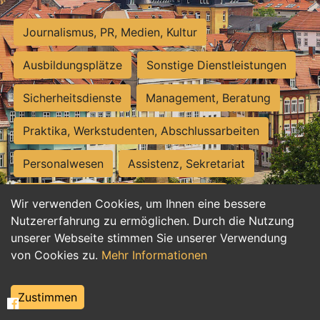
Journalismus, PR, Medien, Kultur
Ausbildungsplätze
Sonstige Dienstleistungen
Sicherheitsdienste
Management, Beratung
Praktika, Werkstudenten, Abschlussarbeiten
Personalwesen
Assistenz, Sekretariat
Hilfskräfte, Aushilfs- und Nebenjobs
Wir verwenden Cookies, um Ihnen eine bessere
Nutzererfahrung zu ermöglichen. Durch die Nutzung
Einkauf, Logistik, Materialwirtschaft
unserer Webseite stimmen Sie unserer Verwendung
von Cookies zu.
Mehr Informationen
Weiterbildung, Studium, duale Ausbildung
Tourismus
Rechtswesen
IT, Software
Zustimmen