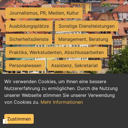
Journalismus, PR, Medien, Kultur
Ausbildungsplätze
Sonstige Dienstleistungen
Sicherheitsdienste
Management, Beratung
Praktika, Werkstudenten, Abschlussarbeiten
Personalwesen
Assistenz, Sekretariat
Hilfskräfte, Aushilfs- und Nebenjobs
Wir verwenden Cookies, um Ihnen eine bessere
Nutzererfahrung zu ermöglichen. Durch die Nutzung
Einkauf, Logistik, Materialwirtschaft
unserer Webseite stimmen Sie unserer Verwendung
von Cookies zu.
Mehr Informationen
Weiterbildung, Studium, duale Ausbildung
Tourismus
Rechtswesen
IT, Software
Zustimmen